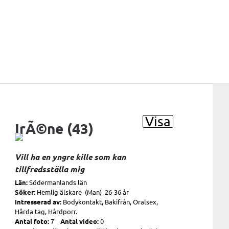
Visa
IrÃ©ne (43)
Vill ha en yngre kille som kan
tillfredsställa mig
Län:
Södermanlands län
Söker:
Hemlig älskare (Man) 26-36 år
Intresserad av:
Bodykontakt, Bakifrån, Oralsex,
Hårda tag, Hårdporr.
Antal foto:
7
Antal video:
0