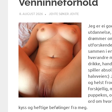
Venninneforhold
8. AUGUST 2026
SUNNIVA
JENTE SØKER JENTE
Jeg er ei g
utdannelse,
drømmer om
utforskende
sammen i en
hverandre m
drikke, hand
spiller abso
halvveien:) J
og helst fro
forskjellig
puppekos, 
ord om hvor
kyss og heftige befølinger fra meg.